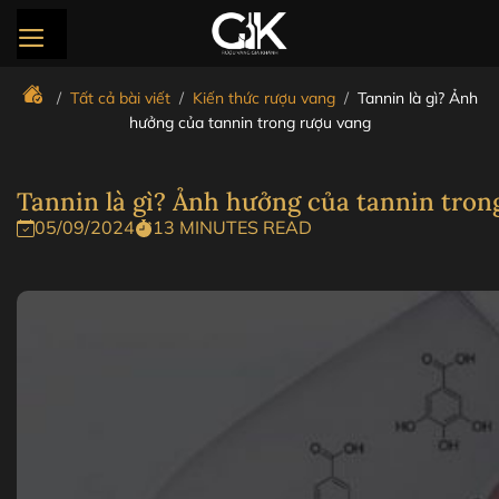
Bỏ
qua
nội
dung
/
Tất cả bài viết
/
Kiến thức rượu vang
/
Tannin là gì? Ảnh
hưởng của tannin trong rượu vang
Tannin là gì? Ảnh hưởng của tannin tron
05/09/2024
13 MINUTES READ