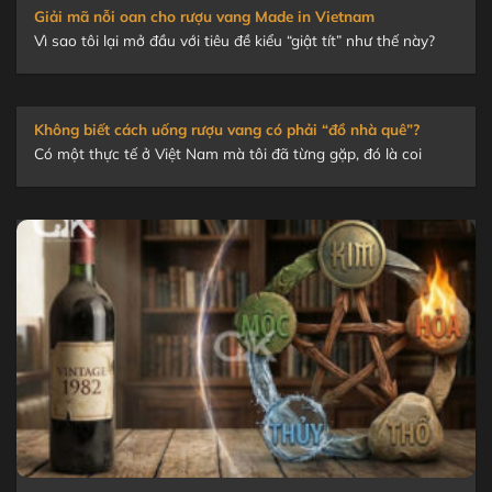
u
Giải mã nỗi oan cho rượu vang Made in Vietnam
b
Vì sao tôi lại mở đầu với tiêu đề kiểu “giật tít” như thế này?
l
v
m
t
Không biết cách uống rượu vang có phải “đồ nhà quê”?
n
Có một thực tế ở Việt Nam mà tôi đã từng gặp, đó là coi
đ
c
t