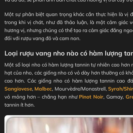
Một sự phân biệt quan trọng khác cần thực hiện là vị 
trong khi vị chát, như đã thảo luận, là một cảm giác 
hương vị, nhưng chúng có thể tạo ra cảm giác đắng ngo
đối với rượu vang đỏ và cam non.
Loại rượu vang nho nào có hàm lượng ta
Một số loại nho có hàm lượng tannin tự nhiên cao hơn 
hạt của nho, các giống nho có vỏ dày hơn thường có kh
cao hơn. Các giống nho có hàm lượng tannin cao 
Sangiovese
,
Malbec
, Mourvèdre/Monastrell,
Syrah/Shi
vỏ mỏng hơn – chẳng hạn như
Pinot Noir
, Gamay,
Gr
tannin ít hơn.