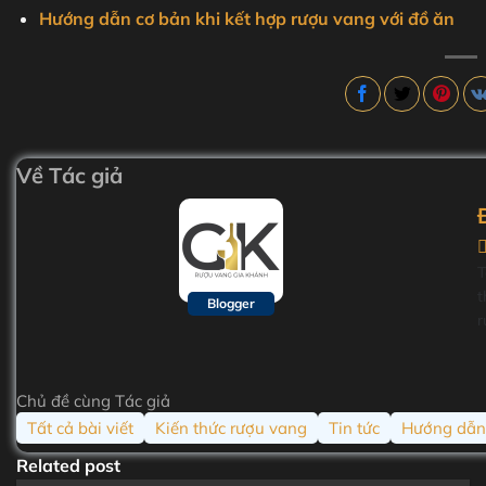
Hướng dẫn cơ bản khi kết hợp rượu vang với đồ ăn
Về Tác giả
T
t
Blogger
r
t
n
ấ
Chủ đề cùng Tác giả
s
Tất cả bài viết
Kiến thức rượu vang
Tin tức
Hướng dẫn
h
g
Related post