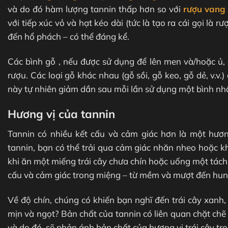
và do đó hàm lượng tannin thấp hơn so với
rượu vang
với tiếp xúc vỏ và hạt kéo dài (tức là tạo ra cái gọi là
đến hổ phách – có thể đáng kể.
Các bình gỗ , nếu được sử dụng để lên men và/hoặc ủ,
rượu. Các loại gỗ khác nhau (gỗ sồi, gỗ keo, gỗ dẻ, v.
này tự nhiên giảm dần sau mỗi lần sử dụng một bình nhấ
Hương vị của tannin
Tannin có nhiều kết cấu và cảm giác hơn là một hươ
tannin, bạn có thể trải qua cảm giác nhăn nheo hoặc k
khi ăn một miếng trái cây chưa chín hoặc uống một tách
cấu và cảm giác trong miệng – từ mềm và mượt đến hun
Về độ chín, chúng có khiến bạn nghĩ đến trái cây xanh
mịn và ngọt? Bản chất của tannin có liên quan chặt chẽ
và do đó, sẽ phản ánh bản chất của hương vị trái cây tr