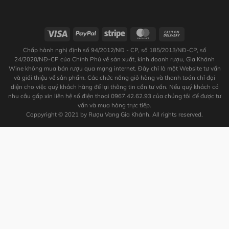
Chấp hành nghị định số 94/2012/NĐ - CP, số 185/2013/NĐ-CP, số
24/2020/NĐ-CP của Chính Phủ về sản xuất, kinh doanh rượu, Gia Khánh
Wine không mua bán rượu qua mạng internet. Đây chỉ là một Website tư vấn
và giới thiệu về sản phẩm. Các chức năng giỏ hàng và thanh toán chỉ đại
diện cho việc quý khách hàng để lại thông tin cần tư vấn. Nếu quý khách có
nhu cầu gấp xin liên hệ số điện thoại 0967.42.62.93 của chúng tôi để được tư
vấn và mua hàng trực tiếp.
Coppyright © 2021 by Rượu Vang Gia Khánh. All rights reserved.