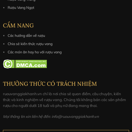
Bill Smith Grant, chắt của Nhà sáng lập George Smith
Rượu Vang Ngọt
của The Glenlivet. Một cuộc khám phá hương vị mới của
The Glenlivet khiến họ trở thành THE Whisky.
CẨM NANG
Hương vị, cách dùng và bảo quản
Các hướng dẫn về rượu
Hương vị: Glenlivet 1824 Caribbean Reserve
có hương
Chia sẻ kiến thức rượu vang
vị đậm đà, mượt mà và nhiệt đới. Trên mũi, mùi hương
Các món ăn hay ho với rượu vang
ngọt ngào của lê và táo đỏ kết hợp với hương vị nhiệt
đới tuyệt vời của chuối chín trong xi-rô, trong miệng, vị
kẹo bơ caramel đậm đà, tiếp theo là hương vị của trái
cây nhiệt đới, cân bằng tốt và cực kỳ mượt mà.
THƯỞNG THỨC CÓ TRÁCH NHIỆM
Cách thưởng thức:
Uống nguyên chất hoặc pha cùng
ruouvanggiakhanh.vn chỉ là nơi chia sẻ quan điểm, câu chuyện, kiến
đá, có thể pha chế thêm thành 1 số loại cocktail.
thức và kinh nghiệm về rượu vang. Chúng tôi không bán các sản phẩm
rượu cho người dưới 18 tuổi và phụ nữ đang mang thai.
Bảo quản:
tốt nhất ở nơi khô ráo và thoáng mát
Mọi thông tin xin liên hệ đến: info@ruouvanggiakhanh.vn