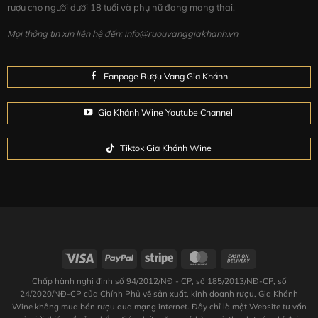
rượu cho người dưới 18 tuổi và phụ nữ đang mang thai.
Bạn có thể thưởng thức
Johnnie Walker Black Label
12
Mọi thông tin xin liên hệ đến: info@ruouvanggiakhanh.vn
Năm Tuổi theo cách mà bạn yêu thích: uống nguyên
chất, với nước khoáng tinh khiết hoặc pha với các loại
thức uống hợp khẩu vị của mình.
Fanpage Rượu Vang Gia Khánh
Một trong những cách thưởng thức đúng điệu của
Gia Khánh Wine Youtube Channel
Johnnie Walker Black Label 12
là kết hợp với Soda:
Tiktok Gia Khánh Wine
I: Cho đầy đá vào ly cao.
II: Rót 25 ml
Johnnie Walker Black Label 12 Yo
III: Thêm vào 75 ml soda
IV: Đừng quên trang trí thêm bằng một lát chanh
tươi ở phía trên
V: Hãy cùng thưởng thức!
Chấp hành nghị định số 94/2012/NĐ - CP, số 185/2013/NĐ-CP, số
24/2020/NĐ-CP của Chính Phủ về sản xuất, kinh doanh rượu, Gia Khánh
Wine không mua bán rượu qua mạng internet. Đây chỉ là một Website tư vấn
Bảo quản:
tốt nhất ở nơi khô ráo và thoáng mát