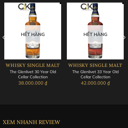
Câu chuyện về Johnnie Walker Black Label
12 Năm
Vào năm 1909, cái tên ‘Extra Old Highland Whisky’
được đổi tên thành
Johnnie Walker Black Label 12 năm
HẾT HÀNG
HẾT HÀNG
và được ra đời từ sự kết hợp hoàn hảo của những dòng
Whisky thượng hạng đến từ 4 vùng trứ danh của
Scotland.
Nhanh chóng được mệnh danh là chuẩn mực của Whisky
WHISKY SINGLE MALT
WHISKY SINGLE MALT
thượng hạng,
Johnnie Walker Black Label 12 Year
đã
The Glenlivet 30 Year Old
The Glenlivet 33 Year Old
trở nên bất tử cùng huyền thoại màn bạc Blade Runner
Cellar Collection
Cellar Collection
38.000.000
₫
42.000.000
₫
(1982), và sát cánh bên nhiều nhà chính trị gia nổi tiếng
như ngài Winston Churchill, cựu Bộ trưởng Anh. Ông đã
hoàn thành một tác phẩm tranh sơn dầu ‘Bottlescape’
được lấy cảm hứng từ chất rượu tinh tế của
Johnnie
Walker Black Label 12 Years Old
.
XEM NHANH REVIEW
Ngày nay,
Johnnie Walker Black Label 12 Năm Tuổi
trở