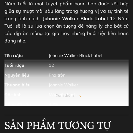
Năm Tuổi là một tuyệt phẩm hoàn hảo được kết hợp
giữa sự mượt mà, sâu lắng trong hương vị và sự tinh tế
trong tính cách.
Johnnie Walker Black Label
12 Năm
Tuổi sẽ là sự lựa chọn ấn tượng để nâng ly cho bất cứ
các dịp ăn mừng tại gia hay những buổi tiệc liên hoan
đáng nhớ.
Tên rượu
Johnnie Walker Black Label
Tuổi rượu
12
Nguyên liệu
Pha trộn
Thương hiệu
Johnnie Walker
Đặc tính
Màu hổ phách
Xem thêm
Nồng độ cồn
40%
Dung tích
1000ml
SẢN PHẨM TƯƠNG TỰ
Loại rượu
Blended Scotch Whisky