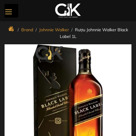
Bỏ
qua
nội
dung
/
Brand
/
Johnnie Walker
/
Rượu Johnnie Walker Black
Label 1L