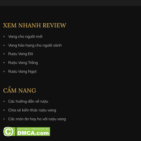
đá, có thể pha chế thêm thành 1 số loại cocktail.
The Glenlivet 25 Year Old
là lựa chọn tuyệt hảo khi kết
hợp với các món ăn đậm đà như hàu và sốt cam đỏ.
XEM NHANH REVIEW
Vang cho người mới
Bảo quản:
tốt nhất ở nơi khô ráo và thoáng mát
Vang hảo hạng cho người sành
Rượu Vang Đỏ
Rượu Vang Trắng
Rượu Vang Ngọt
CẨM NANG
Các hướng dẫn về rượu
Chia sẻ kiến thức rượu vang
Các món ăn hay ho với rượu vang