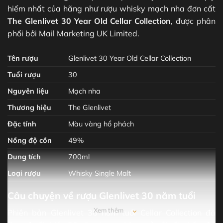
hiếm nhất của hãng như rượu whisky mạch nha đơn cất
The Glenlivet 30 Year Old Cellar Collection
, được phân
phối bởi Mail Marketing UK Limited.
Tên rượu
Glenlivet 30 Year Old Cellar Collection
Tuổi rượu
30
Nguyên liệu
Mạch nha
Thương hiệu
The Glenlivet
Đặc tính
Màu vàng hổ phách
Nồng độ cồn
49%
Dung tích
700ml
Loại rượu
Whisky Single Malt
Câu chuyện về rượu Glenlivet 30 năm tuổi
Xem thêm
Phiên bản Glenlivet 30 năm tuổi Cellar Collection đã