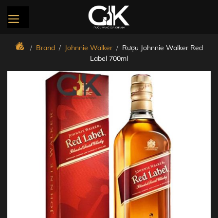
Bỏ
qua
nội
dung
/
Brand
/
Johnnie Walker
/
Rượu Johnnie Walker Red
Label 700ml