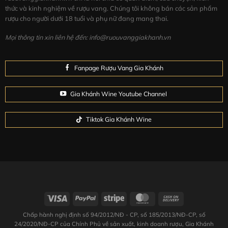
Một trong những cách thưởng thức đúng điệu của
thức và kinh nghiệm về rượu vang. Chúng tôi không bán các sản phẩm
Johnnie Walker Red Label
là kết hợp với Ginger Ale.
rượu cho người dưới 18 tuổi và phụ nữ đang mang thai.
Mọi thông tin xin liên hệ đến: info@ruouvanggiakhanh.vn
I:
Cho đầy đá vào ly cao
II:
Rót 25 ml JOHNNIE WALKER® RED LABEL®
Fanpage Rượu Vang Gia Khánh
III:
Cho vào 7 ml nước cốt chanh
Gia Khánh Wine Youtube Channel
IV:
Thêm 75 ml Ginger Ale cho đến khi đầy ly.
V:
Đừng quên trang trí thêm bằng một lát gừng ở
Tiktok Gia Khánh Wine
phía trên
VI:
Hãy cùng thưởng thức!
Bảo quản:
tốt nhất ở nơi khô ráo và thoáng mát
Chấp hành nghị định số 94/2012/NĐ - CP, số 185/2013/NĐ-CP, số
24/2020/NĐ-CP của Chính Phủ về sản xuất, kinh doanh rượu, Gia Khánh