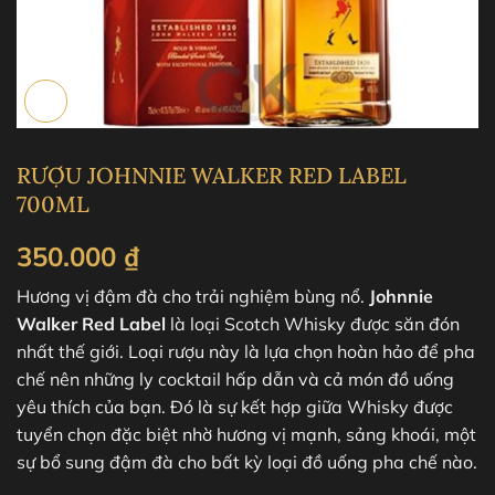
RƯỢU JOHNNIE WALKER RED LABEL
700ML
350.000
₫
Hương vị đậm đà cho trải nghiệm bùng nổ.
Johnnie
Walker Red Label
là loại Scotch Whisky được săn đón
nhất thế giới. Loại rượu này là lựa chọn hoàn hảo để pha
chế nên những ly cocktail hấp dẫn và cả món đồ uống
yêu thích của bạn. Đó là sự kết hợp giữa Whisky được
tuyển chọn đặc biệt nhờ hương vị mạnh, sảng khoái, một
sự bổ sung đậm đà cho bất kỳ loại đồ uống pha chế nào.