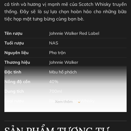
cá tính và hương vị mạnh mẽ của Scotch Whisky truyền
thống. Đây sẽ là sự lựa chọn hoàn hảo cho những bữa
tiệc họp mặt tưng bừng cùng bạn bè.
Tên rượu
Johnnie Walker Red Label
Tuổi rượu
NAS
Nguyên liệu
Pha trộn
Thương hiệu
Johnnie Walker
Đặc tính
Màu hổ phách
Nồng độ cồn
40%
Dung tích
700ml
Loại rượu
Blended Scotch Whisky
Xem thêm
Câu chuyện về Johnnie Walker Red Label
Vào năm 1909, cái tên ‘Special Old Highland Whisky’
SẢN PHẨM TƯƠNG TỰ