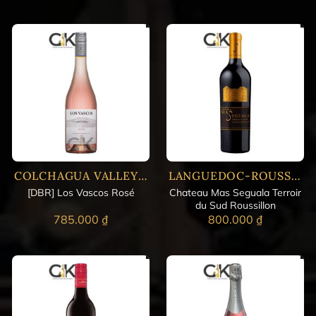
COLCHAGUA VALLEY - CENTRAL
LANGUEDOC-ROUSSILLON - PHÁP
Chateau Mas Seguala Terroir
[DBR] Los Vascos Rosé
du Sud Roussillon
785.000
₫
800.000
₫