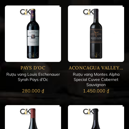
PAYS D'OC
ACONCAGUA VALLEY - CHILE
Rượu vang Louis Eschenauer
Rượu vang Montes Alpha
Syrah Pays d’Oc
Special Cuvee Cabernet
Sauvignon
280.000
₫
1.450.000
₫