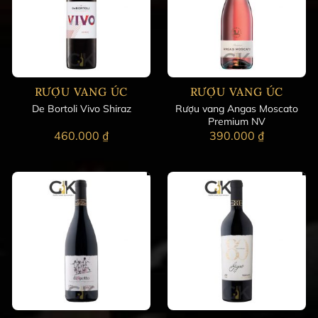
RƯỢU VANG ÚC
RƯỢU VANG ÚC
Rượu vang Angas Moscato
De Bortoli Vivo Shiraz
Premium NV
460.000
₫
390.000
₫