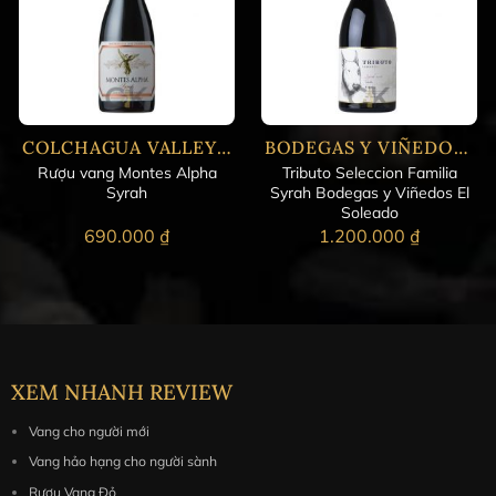
COLCHAGUA VALLEY - CENTRAL
BODEGAS Y VIÑEDOS EL SOLEADO
Rượu vang Montes Alpha
Tributo Seleccion Familia
Syrah
Syrah Bodegas y Viñedos El
Soleado
690.000
₫
1.200.000
₫
XEM NHANH REVIEW
Vang cho người mới
Vang hảo hạng cho người sành
Rượu Vang Đỏ