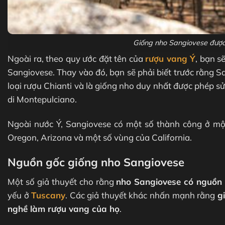
Giống nho Sangiovese được 
Ngoài ra, theo quy ước đặt tên của
rượu vang Ý
, bạn s
Sangiovese. Thay vào đó, bạn sẽ phải biết trước rằng S
loại rượu Chianti và là giống nho duy nhất được phép s
di Montepulciano.
Ngoài nước Ý, Sangiovese có một số thành công ở một
Oregon, Arizona và một số vùng của California.
Nguồn gốc giống nho Sangiovese
Một số giả thuyết cho rằng
nho Sangiovese có nguồn 
yếu ở
Tuscany
. Các giả thuyết khác nhấn mạnh rằng
g
nghề làm rượu vang của họ
.