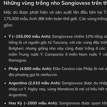
Những vùng trồng nho Sangiovese trên th
Mặc dù được phát hiện và sản xuất lần đầu tiên tại Ý
175.000 mẫu Anh đất trên toàn thế giới. Các vùng trồ
gồm:
Ý (~155.000 mẫu Anh):
Sangiovese chiếm 10% tổng số 
tiếng là có nguồn gốc từ Tuscany, với các vùng đặc biệ
Bolgheri, nhưng giống nho này cũng được trồng ở các
miền Trung nước Ý, Campania ở miền Nam nước Ý và
Romagna.
Pháp (4.800 mẫu Anh):
Đảo Corsica của Pháp là nơi s
địa phương gọi là
nielluccio
.
Argentina (2.010 mẫu Anh):
Sangiovese được du nhập 
nhập cư Ý. Ngày nay, vùng Mendoza là nơi có hầu hết 
Argentina.
Hoa Kỳ (~2000 mẫu Anh):
Sangiovese được quan tâm