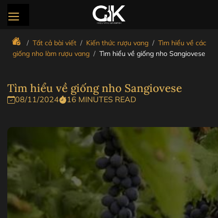
Bỏ
qua
nội
dung
/
Tất cả bài viết
/
Kiến thức rượu vang
/
Tìm hiểu về các
giống nho làm rượu vang
/
Tìm hiểu về giống nho Sangiovese
Tìm hiểu về giống nho Sangiovese
08/11/2024
16 MINUTES READ