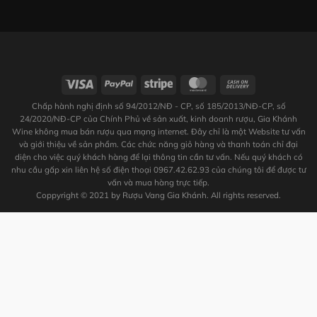
Chấp hành nghị định số 94/2012/NĐ - CP, số 185/2013/NĐ-CP, số
24/2020/NĐ-CP của Chính Phủ về sản xuất, kinh doanh rượu, Gia Khánh
Wine không mua bán rượu qua mạng internet. Đây chỉ là một Website tư vấn
và giới thiệu về sản phẩm. Các chức năng giỏ hàng và thanh toán chỉ đại
diện cho việc quý khách hàng để lại thông tin cần tư vấn. Nếu quý khách có
nhu cầu gấp xin liên hệ số điện thoại 0967.42.62.93 của chúng tôi để được tư
vấn và mua hàng trực tiếp.
Coppyright © 2021 by Rượu Vang Gia Khánh. All rights reserved.