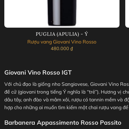
PUGLIA (APULIA) - Ý
Rượu vang Giovani Vino Rosso
480.000
₫
Giovani Vino Rosso IGT
Với chủ đạo là giống nho Sangiovese, Giovani Vino Ros
đề cử (giovani trong tiếng Ý nghĩa là “trẻ”). Hương vị ch
dâu tây, anh đào và mâm xôi, rượu có tannin mềm và độ 
hợp cho những ai muốn tìm kiếm một chai rượu vang để
Barbanera Appassimento Rosso Passito