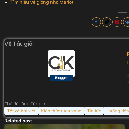
Tìm hiểu về giống nho Merlot
Về Tác giả
T
t
Blogger
r
t
n
ấ
Chủ đề cùng Tác giả
s
Tất cả bài viết
Kiến thức rượu vang
Tin tức
Hướng dẫn
h
g
Related post
u