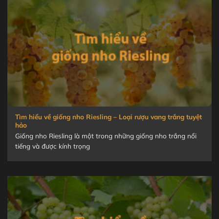
b
l
v
m
t
n
đ
c
t
Tìm hiểu về giống nho Riesling – Loại rượu vang trắng tuyệt
hảo
Giống nho Riesling là một trong những giống nho trắng nổi
tiếng và được kính trọng