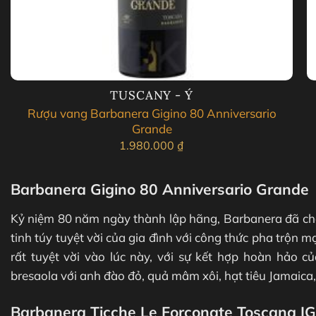
TUSCANY - Ý
Rượu vang Barbanera Gigino 80 Anniversario
Grande
1.980.000
₫
Barbanera Gigino 80 Anniversario Grande
Kỷ niệm 80 năm ngày thành lập hãng, Barbanera đã cho
tinh túy tuyệt vời của gia đình với công thức pha trộn
rất tuyệt vời vào lúc này, với sự kết hợp hoàn hảo c
bresaola với anh đào đỏ, quả mâm xôi, hạt tiêu Jamaica, h
Barbanera Ticche Le Forconate Toscana I