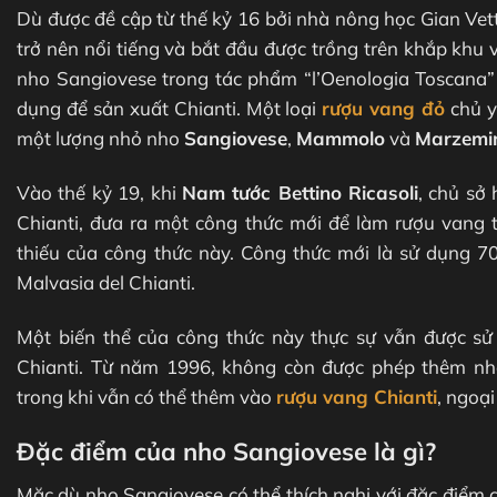
Dù được đề cập từ thế kỷ 16 bởi nhà nông học Gian Vett
trở nên nổi tiếng và bắt đầu được trồng trên khắp khu
nho Sangiovese trong tác phẩm “l’Oenologia Toscana”
dụng để sản xuất Chianti. Một loại
rượu vang đỏ
chủ y
một lượng nhỏ nho
Sangiovese
,
Mammolo
và
Marzemi
Vào thế kỷ 19, khi
Nam tước Bettino Ricasoli
, chủ sở 
Chianti, đưa ra một công thức mới để làm rượu vang 
thiếu của công thức này. Công thức mới là sử dụng 7
Malvasia del Chianti.
Một biến thể của công thức này thực sự vẫn được s
Chianti. Từ năm 1996, không còn được phép thêm nho
trong khi vẫn có thể thêm vào
rượu vang Chianti
, ngoại
Đặc điểm của nho Sangiovese là gì?
Mặc dù nho Sangiovese có thể thích nghi với đặc điểm