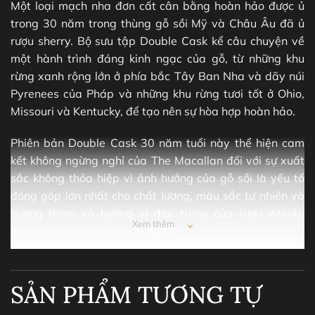
Một loại mạch nha đơn cất cân bằng hoàn hảo được ủ
trong 30 năm trong thùng gỗ sồi Mỹ và Châu Âu đã ủ
rượu sherry. Bộ sưu tập Double Cask kể câu chuyện về
một hành trình đáng kinh ngạc của gỗ, từ những khu
rừng xanh rộng lớn ở phía bắc Tây Ban Nha và dãy núi
Pyrenees của Pháp và những khu rừng tươi tốt ở Ohio,
Missouri và Kentucky, để tạo nên sự hòa hợp hoàn hảo.
Phiên bản Double Cask 30 năm tuổi này thể hiện cam
kết không ngừng nghỉ của The Macallan đối với sự xuất
sắc không thỏa hiệp vì ảnh hưởng của gỗ sồi là yếu tố
đóng góp lớn nhất cho chất lượng, màu sắc tự nhiên và
hương thơm và hương vị đặc trưng của rượu whisky
Xem thêm
mạch nha đơn cất của chúng tôi.
SẢN PHẨM TƯƠNG TỰ