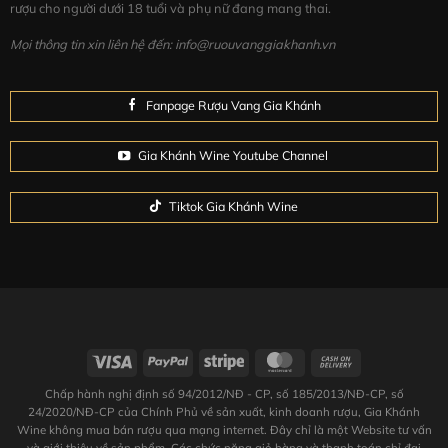
rượu cho người dưới 18 tuổi và phụ nữ đang mang thai.
Mọi thông tin xin liên hệ đến: info@ruouvanggiakhanh.vn
Fanpage Rượu Vang Gia Khánh
Gia Khánh Wine Youtube Channel
Tiktok Gia Khánh Wine
Chấp hành nghị định số 94/2012/NĐ - CP, số 185/2013/NĐ-CP, số
24/2020/NĐ-CP của Chính Phủ về sản xuất, kinh doanh rượu, Gia Khánh
Wine không mua bán rượu qua mạng internet. Đây chỉ là một Website tư vấn
và giới thiệu về sản phẩm. Các chức năng giỏ hàng và thanh toán chỉ đại