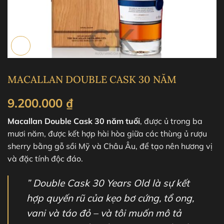
MACALLAN DOUBLE CASK 30 NĂM
9.200.000
₫
Macallan Double Cask 30 năm tuổi
, được ủ trong ba
mươi năm, được kết hợp hài hòa giữa các thùng ủ rượu
sherry bằng gỗ sồi Mỹ và Châu Âu, để tạo nên hương vị
và đặc tính độc đáo.
” Double Cask 30 Years Old là sự kết
hợp quyến rũ của kẹo bơ cứng, tổ ong,
vani và táo đỏ – và tôi muốn mô tả