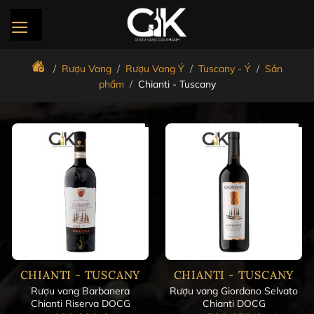
Bỏ
qua
nội
dung
/
Rượu Vang
/
Rượu Vang Ý
/
Tuscany - Ý
/
Sản
phẩm
/
Chianti - Tuscany
CHIANTI - TUSCANY
CHIANTI - TUSCANY
Rượu vang Barbanera
Rượu vang Giordano Selvato
Chianti Riserva DOCG
Chianti DOCG