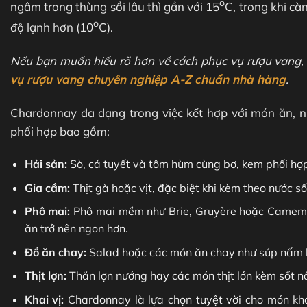
o
ngâm trong thùng sồi lâu thì gần với 15
C, trong khi cà
o
độ lạnh hơn (10
C).
Nếu bạn muốn hiểu rõ hơn về cách phục vụ rượu vang,
vụ rượu vang chuyên nghiệp A-Z chuẩn nhà hàng
.
Chardonnay đa dạng trong việc kết hợp với món ăn, n
phối hợp bao gồm:
Hải sản:
Sò, cá tuyết và tôm hùm cùng bơ, kem phối hợ
Gia cầm:
Thịt gà hoặc vịt, đặc biệt khi kèm theo nước s
Phô mai:
Phô mai mềm như Brie, Gruyère hoặc Camemb
ăn trở nên ngon hơn.
Đồ ăn chay:
Salad hoặc các món ăn chay như súp nấm
Thịt lợn:
Thăn lợn nướng hay các món thịt lớn kèm sốt n
Khai vị:
Chardonnay là lựa chọn tuyệt vời cho món kh