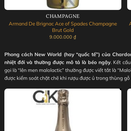
CHAMPAGNE
Armand De Brignac Ace of Spades Champagne
Brut Gold
9.000.000
₫
Phong cách New World (hay “quốc tế”) của Chardonna
nhiệt đới và thường được mô tả là béo ngậy
. Kết cấ
gọi là “lên men malolactic” thường được viết tắt là “Ma
được kiểm soát chặt chẽ khi rượu được ủ trong thùng gỗ 