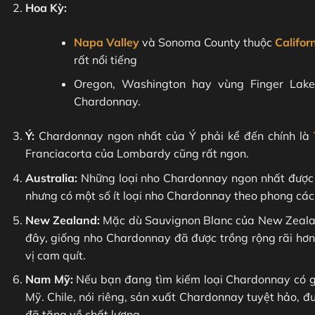
Hoa Kỳ:
Napa Valley
và Sonoma County thuộc
Califor
rất nổi tiếng
Oregon, Washington hay vùng Finger Lake
Chardonnay.
Ý:
Chardonnay ngon nhất của Ý phải kể đến chính là
Franciacorta của Lombardy cũng rất ngon.
Australia:
Những loại nho Chardonnay ngon nhất được
nhưng có một số ít loại nho Chardonnay theo phong các
New Zealand:
Mặc dù Sauvignon Blanc của New Zealan
đây, giống nho Chardonnay đã được trồng rộng rãi hơ
vị cam quít.
Nam Mỹ:
Nếu bạn đang tìm kiếm loại Chardonnay có giá
Mỹ. Chile, nói riêng, sản xuất Chardonnay tuyệt hảo, 
đã tăng về chất lượng.