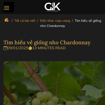
Bỏ
qua
nội
dung
/
Tất cả bài viết
/
Kiến thức rượu vang
/
Tìm hiểu về giống
nho Chardonnay
Tìm hiểu về giống nho Chardonnay
09/01/2025
13 MINUTES READ