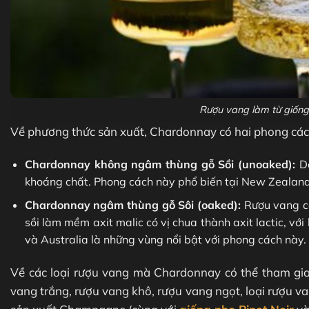
Rượu vang làm từ giốn
Về phương thức sản xuất, Chardonnay có hai phong các
Chardonnay không ngâm thùng gỗ Sồi (unoaked):
Dò
khoáng chất. Phong cách này phổ biến tại New Zealand
Chardonnay ngâm thùng gỗ Sôi (oaked):
Rượu vang có
sồi làm mềm axit malic có vị chua thành axit lactic, vớ
và Australia là những vùng nổi bật với phong cách này.
Về các loại rượu vang mà Chardonnay có thể tham gia 
vang trắng, rượu vang khô, rượu vang ngọt, loại rượu va