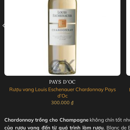
PAYS D'OC
Rượu vang Louis Eschenauer Chardonnay Pays
d’Oc
300.000
₫
Chardonnay trồng cho Champagne
không chín tốt nh
của rượu vang đến từ quá trình làm rượu
. Blanc de