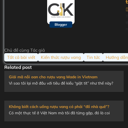
T
t
Blogger
r
t
n
ấ
Chủ đề cùng Tác giả
s
Tất cả bài viết
Kiến thức rượu vang
Tin tức
Hướng dẫn
h
g
Related post
u
Giải mã nỗi oan cho rượu vang Made in Vietnam
b
Vì sao tôi lại mở đầu với tiêu đề kiểu “giật tít” như thế này?
l
v
m
t
Không biết cách uống rượu vang có phải “đồ nhà quê”?
n
Có một thực tế ở Việt Nam mà tôi đã từng gặp, đó là coi
đ
c