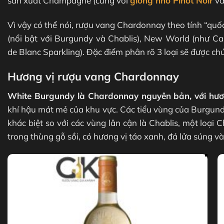
sản xuất Champagne (cùng với
giống nho Pinot Noir
và
Vì vậy có thể nói, rượu vang Chardonnay theo tính “quố
(nổi bật với Burgundy và Chablis), New World (như Ca
de Blanc Sparkling). Đặc điểm phân rõ 3 loại sẽ được ch
Hương vị rượu vang Chardonnay
White Burgundy là Chardonnay nguyên bản, với hươn
khí hậu mát mẻ của khu vực. Các tiểu vùng của Burgundy
khác biệt so với các vùng lân cận là Chablis, một loại
trong thùng gỗ sồi, có hương vị táo xanh, đá lửa súng v