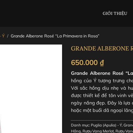
GIỚI THIỆU
- Ý
/
Grande Alberone Rosé “La Primavera in Rosa”
GRANDE ALBERONE R
650.000
₫
Grande Alberone Rosé “La
hồng của Ý tượng trưng ch
Với sắc hồng dịu nhẹ và h
được thiết kế để tôn vinh 
ngày nắng đẹp. Đây là lựa 
hoặc một buổi dã ngoại lãn
Danh mục:
Puglia (Apulia) - Ý
,
Gran
Hồng
,
Rượu Vang Merlot
,
Rượu Vang