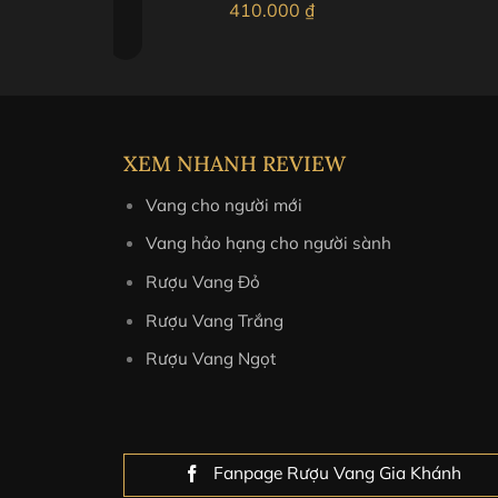
₫
410.000
₫
Bảo quản:
tốt nhất ở nơi khô ráo và thoáng m
XEM NHANH REVIEW
Vang cho người mới
Vang hảo hạng cho người sành
Rượu Vang Đỏ
Rượu Vang Trắng
Rượu Vang Ngọt
Fanpage Rượu Vang Gia Khánh