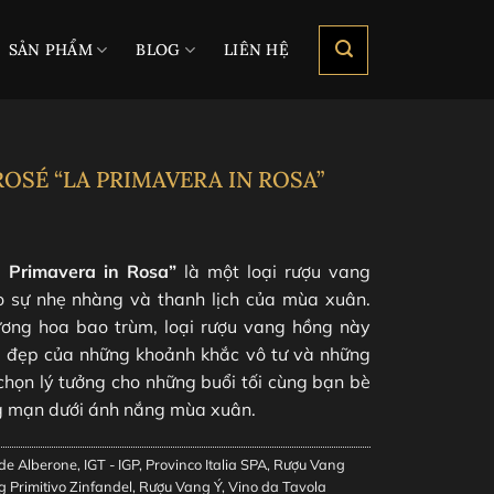
SẢN PHẨM
BLOG
LIÊN HỆ
OSÉ “LA PRIMAVERA IN ROSA”
 Primavera in Rosa”
là một loại rượu vang
o sự nhẹ nhàng và thanh lịch của mùa xuân.
ương hoa bao trùm, loại rượu vang hồng này
vẻ đẹp của những khoảnh khắc vô tư và những
chọn lý tưởng cho những buổi tối cùng bạn bè
g mạn dưới ánh nắng mùa xuân.
de Alberone
,
IGT - IGP
,
Provinco Italia SPA
,
Rượu Vang
 Primitivo Zinfandel
,
Rượu Vang Ý
,
Vino da Tavola