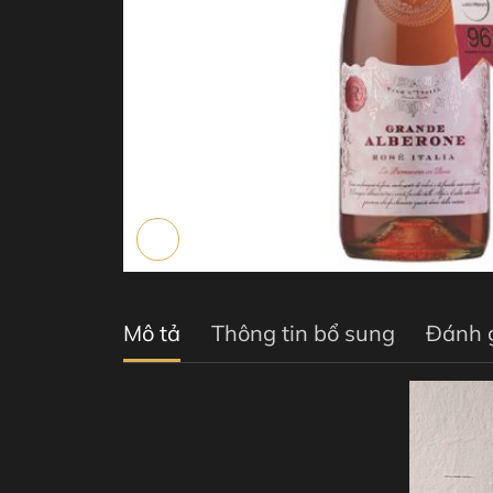
Mô tả
Thông tin bổ sung
Đánh g