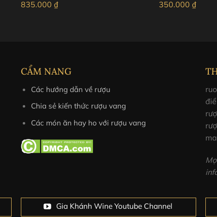
835.000
₫
350.000
₫
át, nhiệt độ từ 22-25°C
CẨM NANG
T
ruo
Các hướng dẫn về rượu
điể
Chia sẻ kiến thức rượu vang
rư
Các món ăn hay ho với rượu vang
rượ
ma
Mọi
in
Gia Khánh Wine Youtube Channel