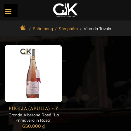
Bỏ
qua
nội
dung
/
Phân hạng
/
Sản phẩm
/
Vino da Tavola
PUGLIA (APULIA) - Ý
Grande Alberone Rosé “La
Primavera in Rosa”
650.000
₫