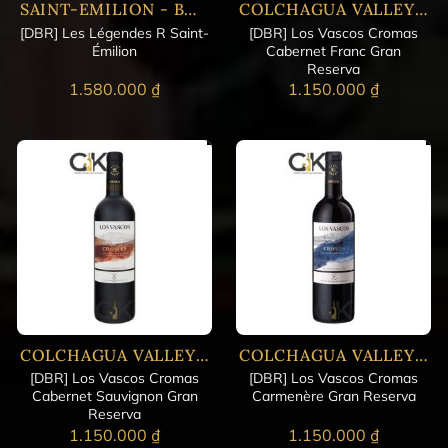
SAINT-EMILION - BORDEAUX
COLCHAGUA VALLEY - CENTRAL
[DBR] Les Légendes R Saint-
[DBR] Los Vascos Cromas
Émilion
Cabernet Franc Gran
Reserva
1.580.000
₫
1.150.000
₫
COLCHAGUA VALLEY - CENTRAL
COLCHAGUA VALLEY - CENTRAL
[DBR] Los Vascos Cromas
[DBR] Los Vascos Cromas
Cabernet Sauvignon Gran
Carmenère Gran Reserva
Reserva
1.150.000
₫
1.150.000
₫