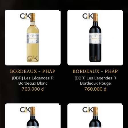
BORDEAUX - PHÁP
BORDEAUX - PHÁP
[DBR] Les Légendes R
[DBR] Les Légendes R
Bordeaux Blanc
Bordeaux Rouge
760.000
₫
760.000
₫