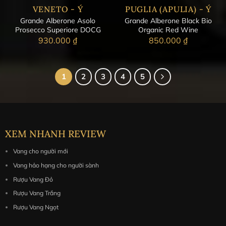
VENETO - Ý
PUGLIA (APULIA) - Ý
Grande Alberone Asolo
Grande Alberone Black Bio
Prosecco Superiore DOCG
Organic Red Wine
930.000
₫
850.000
₫
1
2
3
4
5
XEM NHANH REVIEW
Vang cho người mới
Vang hảo hạng cho người sành
Rượu Vang Đỏ
Rượu Vang Trắng
Rượu Vang Ngọt