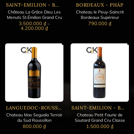
SAINT-EMILION - BORDEAUX
BORDEAUX - PHÁP
Château La Grâce Dieu Les
Chateau le Peuy-Saincrit
Menuts St.Émilion Grand Cru
Bordeaux Supérieur
3.500.000
₫
790.000
₫
–
Khoảng
4.200.000
₫
giá:
từ
3.500.000 ₫
đến
4.200.000 ₫
LANGUEDOC-ROUSSILLON - PHÁP
SAINT-EMILION - BORDEAUX
Chateau Mas Seguala Terroir
Chateau Petit Faurie de
du Sud Roussillon
Soutard Grand Cru Classe
800.000
₫
1.500.000
₫