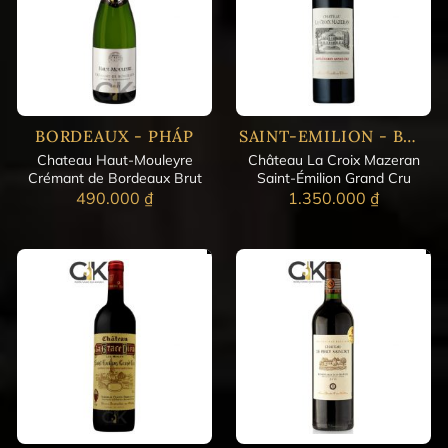
BORDEAUX - PHÁP
SAINT-EMILION - BORDEAUX
Chateau Haut-Mouleyre
Château La Croix Mazeran
Crémant de Bordeaux Brut
Saint-Émilion Grand Cru
490.000
₫
1.350.000
₫