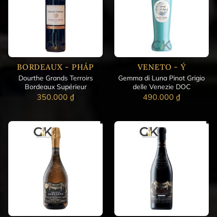
BORDEAUX - PHÁP
VENETO - Ý
Dourthe Grands Terroirs
Gemma di Luna Pinot Grigio
Bordeaux Supérieur
delle Venezie DOC
350.000
₫
490.000
₫