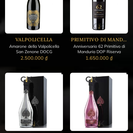
VALPOLICELLA
PRIMITIVO DI MANDURIA DOC
Amarone della Valpolicella
Anniversario 62 Primitivo di
San Zenone DOCG
Manduria DOP Riserva
2.500.000
₫
1.650.000
₫