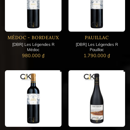
MÉDOC - BORDEAUX
PAUILLAC
[DBR] Les Légendes R
[DBR] Les Légendes R
Médoc
Pauillac
980.000
₫
1.790.000
₫