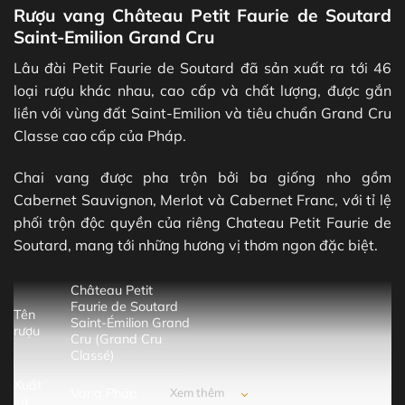
Rượu vang Château Petit Faurie de Soutard
Saint-Emilion Grand Cru
Lâu đài Petit Faurie de Soutard đã sản xuất ra tới 46
loại rượu khác nhau, cao cấp và chất lượng, được gắn
liền với vùng đất Saint-Emilion và tiêu chuẩn Grand Cru
Classe cao cấp của Pháp.
Chai vang được pha trộn bởi ba giống nho gồm
Cabernet Sauvignon, Merlot và Cabernet Franc, với tỉ lệ
phối trộn độc quyền của riêng Chateau Petit Faurie de
Soutard, mang tới những hương vị thơm ngon đặc biệt.
Château Petit
Faurie de Soutard
Tên
Saint-Émilion Grand
rượu
Cru (Grand Cru
Classé)
Xuất
Vang Pháp
Xem thêm
xứ