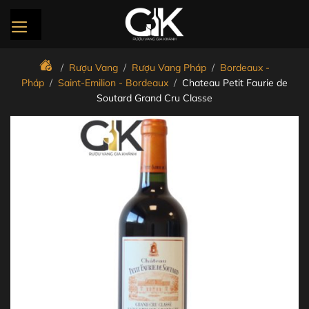
Bỏ
qua
nội
dung
/
Rượu Vang
/
Rượu Vang Pháp
/
Bordeaux -
Pháp
/
Saint-Emilion - Bordeaux
/
Chateau Petit Faurie de
Soutard Grand Cru Classe