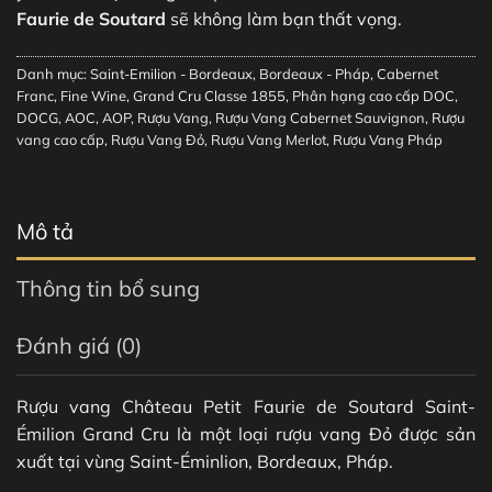
Faurie de Soutard
sẽ không làm bạn thất vọng.
Danh mục:
Saint-Emilion - Bordeaux
,
Bordeaux - Pháp
,
Cabernet
Franc
,
Fine Wine
,
Grand Cru Classe 1855
,
Phân hạng cao cấp DOC,
DOCG, AOC, AOP
,
Rượu Vang
,
Rượu Vang Cabernet Sauvignon
,
Rượu
vang cao cấp
,
Rượu Vang Đỏ
,
Rượu Vang Merlot
,
Rượu Vang Pháp
Mô tả
Thông tin bổ sung
Đánh giá (0)
Rượu vang Château Petit Faurie de Soutard Saint-
Émilion Grand Cru là một loại rượu vang Đỏ được sản
xuất tại vùng Saint-Éminlion, Bordeaux, Pháp.