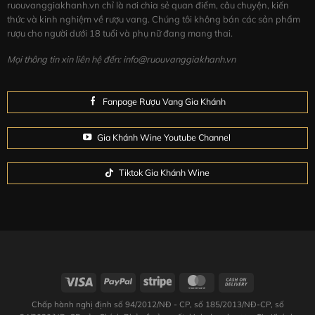
ruouvanggiakhanh.vn chỉ là nơi chia sẻ quan điểm, câu chuyện, kiến
Một phần của loại rượu này được ủ trong barrique,
thức và kinh nghiệm về rượu vang. Chúng tôi không bán các sản phẩm
làm phong phú thêm rượu với hương vị thơm và
rượu cho người dưới 18 tuổi và phụ nữ đang mang thai.
cay.
Mọi thông tin xin liên hệ đến: info@ruouvanggiakhanh.vn
Hương vị, cách dùng và bảo quản
Hương vị:
Grande Alberone Black Bio Organic
được làm
Fanpage Rượu Vang Gia Khánh
từ nho hữu cơ với màu đỏ đậm. Trên mũi, hương trái cây
mọng đỏ kết hợp với gợi ý cay. Trên vòm miệng, nó được
Gia Khánh Wine Youtube Channel
phát triển tốt, có cấu trúc tốt, mượt mà và thanh lịch
trong hương trái cây với gợi ý ngọt ngào của ca cao.
Tiktok Gia Khánh Wine
Cách dùng:
Phục vụ tốt nhất ở 16-18°C. Hoàn hảo với
các món thịt nướng, thịt đỏ, thịt quay, món hầm và các
loại pho mát đậm, mạnh, trưởng thành
Rượu thích hợp cho uống hàng ngày, cả về bữa trưa và
bữa tối.
Chấp hành nghị định số 94/2012/NĐ - CP, số 185/2013/NĐ-CP, số