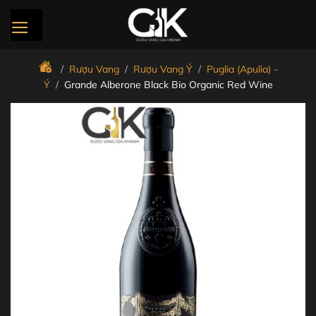
Bỏ
qua
nội
dung
/
Rượu Vang
/
Rượu Vang Ý
/
Puglia (Apulia) -
Ý
/
Grande Alberone Black Bio Organic Red Wine