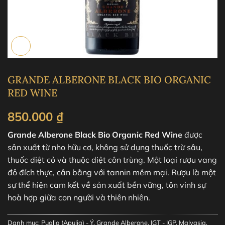
GRANDE ALBERONE BLACK BIO ORGANIC
RED WINE
850.000
₫
Grande Alberone Black Bio Organic Red Wine
được
sản xuất từ nho hữu cơ, không sử dụng thuốc trừ sâu,
thuốc diệt cỏ và thuộc diệt côn trùng. Một loại rượu vang
đỏ đích thực, cân bằng với tannin mềm mại. Rượu là một
sự thể hiện cam kết về sản xuất bền vững, tôn vinh sự
hoà hợp giữa con người và thiên nhiên.
Danh mục:
Puglia (Apulia) - Ý
,
Grande Alberone
,
IGT - IGP
,
Malvasia
,