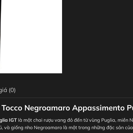
iá (0)
mo Tocco Negroamaro Appassimento P
lia IGT
là một chai rượu vang đỏ đến từ vùng Puglia, miền N
ú, và giống nho Negroamaro là một trong những đặc sản của