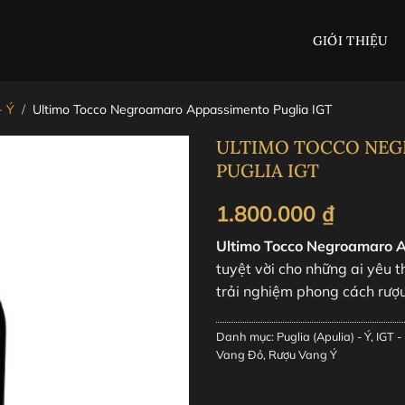
GIỚI THIỆU
- Ý
/
Ultimo Tocco Negroamaro Appassimento Puglia IGT
ULTIMO TOCCO NEG
PUGLIA IGT
1.800.000
₫
Ultimo Tocco Negroamaro 
tuyệt vời cho những ai yêu
trải nghiệm phong cách rượ
Danh mục:
Puglia (Apulia) - Ý
,
IGT -
Vang Đỏ
,
Rượu Vang Ý