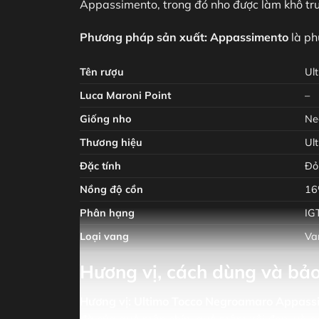
Appassimento, trong đó nho được làm khô trư
Phương pháp sản xuất:
Appassimento
là ph
Tên rượu
Ul
Luca Maroni Point
–
Giống nho
Ne
Thương hiệu
Ul
Đặc tính
Đỏ
Nồng độ cồn
1
Phân hạng
IG
Loại vang
Va
Hương vị, cách dùng và bả
Hương vị:
Ultimo Tocco Negroamaro Appass