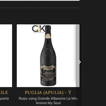
 hương chocolate và cà phê từ quá trình ủ
hú với sự hòa quyện của hương vị trái cây
lắng.
ơng vị, bạn nên mở nắp chai và để rượu thở
 cừu nướng, thịt nướng BBQ, và các món Ý như
ILE
PUGLIA (APULIA) - Ý
ueria
Rượu vang Grande Alberone La Mia
Anima My Soul