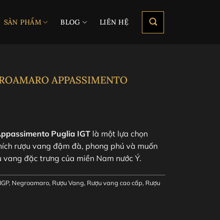
SẢN PHẨM
BLOG
LIÊN HỆ
ROAMARO APPASSIMENTO
Appassimento Puglia IGT
là một lựa chọn
 thích rượu vang đậm đà, phong phú và muốn
u vang đặc trưng của miền Nam nước Ý.
 IGP
,
Negroamaro
,
Rượu Vang
,
Rượu vang cao cấp
,
Rượu