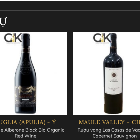
 đào, hòa quyện với hương gia vị như quế, vani, và một chút
TỰ
trịa với tannin mềm mại và kết cấu mượt mà. Vị rượu phong p
nhẹ từ quá trình làm khô nho. Hậu vị kéo dài, ấm áp và sâu 
ở nhiệt độ phòng, khoảng 16-18°C. Để tận hưởng trọn vẹn hư
ích hợp để kết hợp với các món ăn đậm đà như thịt bò, thịt
g rất hợp với các loại phô mai già.
mát
UGLIA (APULIA) - Ý
MAULE VALLEY - CH
e Alberone Black Bio Organic
Rượu vang Las Casas de Vaq
Red Wine
Cabernet Sauvignon