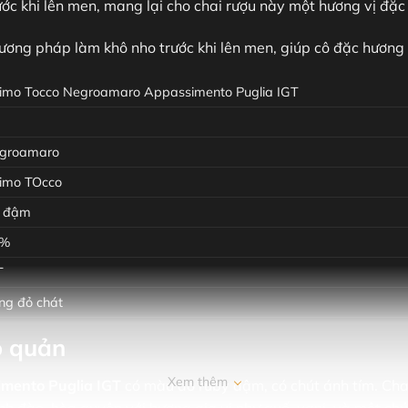
ớc khi lên men, mang lại cho chai rượu này một hương vị đặc
ương pháp làm khô nho trước khi lên men, giúp cô đặc hương 
timo Tocco Negroamaro Appassimento Puglia IGT
groamaro
timo TOcco
 đậm
6%
T
ng đỏ chát
o quản
Xem thêm
imento Puglia IGT
có màu đỏ ruby đậm, có chút ánh tím. C