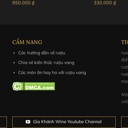
850.000
₫
330.000
₫
CẨM NANG
T
ruo
Các hướng dẫn về rượu
điể
Chia sẻ kiến thức rượu vang
rư
Các món ăn hay ho với rượu vang
rượ
ma
Mọi
in
Gia Khánh Wine Youtube Channel