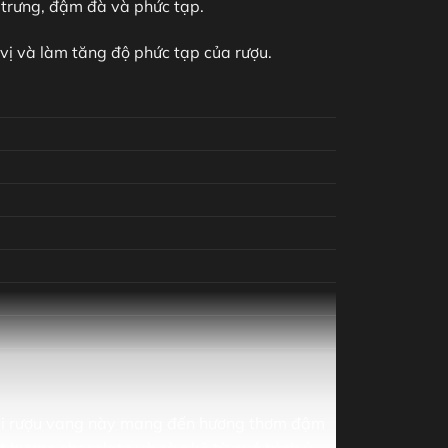
 trưng, đậm đà và phức tạp.
vị và làm tăng độ phức tạp của rượu.
hai rượu vang này mang đến hương thơm đậm