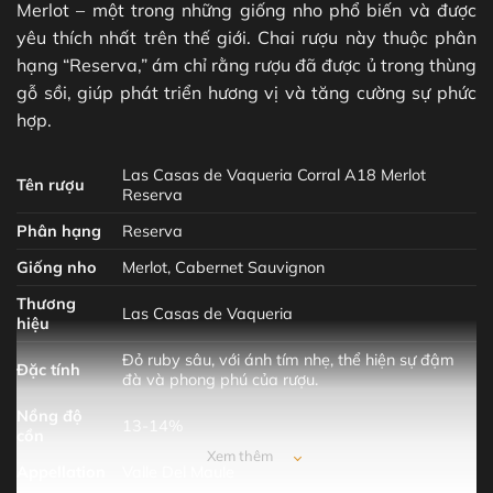
Merlot – một trong những giống nho phổ biến và được
yêu thích nhất trên thế giới. Chai rượu này thuộc phân
hạng “Reserva,” ám chỉ rằng rượu đã được ủ trong thùng
gỗ sồi, giúp phát triển hương vị và tăng cường sự phức
hợp.
Las Casas de Vaqueria Corral A18 Merlot
Tên rượu
Reserva
Phân hạng
Reserva
Giống nho
Merlot, Cabernet Sauvignon
Thương
Las Casas de Vaqueria
hiệu
Đỏ ruby sâu, với ánh tím nhẹ, thể hiện sự đậm
Đặc tính
đà và phong phú của rượu.
Nồng độ
13-14%
cồn
Xem thêm
Appellation
Valle Del Maule