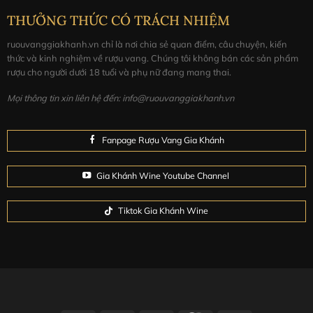
tạo nên một chai rượu vang dễ uống nhưng vẫn phức
THƯỞNG THỨC CÓ TRÁCH NHIỆM
tạp.
ruouvanggiakhanh.vn chỉ là nơi chia sẻ quan điểm, câu chuyện, kiến
Cách dùng:
Phục vụ tốt nhất ở 16-18°C. Decant 30p
thức và kinh nghiệm về rượu vang. Chúng tôi không bán các sản phẩm
trước khi uống.
rượu cho người dưới 18 tuổi và phụ nữ đang mang thai.
Mọi thông tin xin liên hệ đến: info@ruouvanggiakhanh.vn
Hoàn hảo với các món thịt nướng, thịt đỏ như thịt bê, bò,
cừu.. các loại gà nướng, vịt quay với sốt đậm đà. Pho
mát, mì Ý, thịt hun khói cũng là những gợi ý tốt.
Fanpage Rượu Vang Gia Khánh
Bảo quản:
Rượu vang nên được bảo quản ở nơi mát mẻ,
Gia Khánh Wine Youtube Channel
tránh ánh sáng trực tiếp và biến đổi nhiệt độ.
Tiktok Gia Khánh Wine