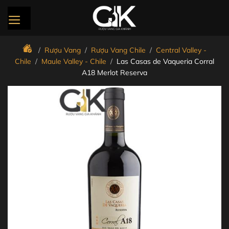
Bỏ
qua
nội
dung
/
Rượu Vang
/
Rượu Vang Chile
/
Central Valley -
Chile
/
Maule Valley - Chile
/
Las Casas de Vaqueria Corral
A18 Merlot Reserva