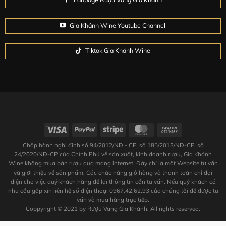
Gia Khánh Wine Youtube Channel
Tiktok Gia Khánh Wine
Chấp hành nghị định số 94/2012/NĐ - CP, số 185/2013/NĐ-CP, số
24/2020/NĐ-CP của Chính Phủ về sản xuất, kinh doanh rượu, Gia Khánh
Wine không mua bán rượu qua mạng internet. Đây chỉ là một Website tư vấn
và giới thiệu về sản phẩm. Các chức năng giỏ hàng và thanh toán chỉ đại
diện cho việc quý khách hàng để lại thông tin cần tư vấn. Nếu quý khách có
nhu cầu gấp xin liên hệ số điện thoại 0967.42.62.93 của chúng tôi để được tư
vấn và mua hàng trực tiếp.
Coppyright © 2021 by Rượu Vang Gia Khánh. All rights reserved.