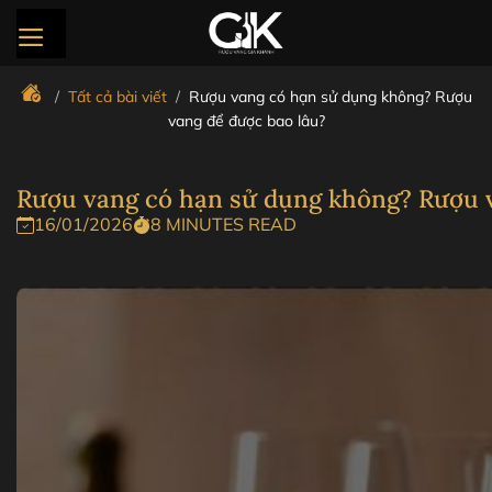
Bỏ
qua
nội
dung
/
Tất cả bài viết
/
Rượu vang có hạn sử dụng không? Rượu
vang để được bao lâu?
Rượu vang có hạn sử dụng không? Rượu v
16/01/2026
8 MINUTES READ