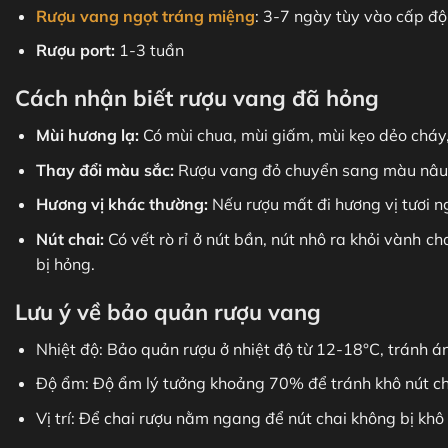
Rượu vang ngọt tráng miệng
: 3-7 ngày tùy vào cấp độ
Rượu port:
1-3 tuần
Cách nhận biết rượu vang đã hỏng
Mùi hương lạ:
Có mùi chua, mùi giấm, mùi kẹo dẻo cháy,
Thay đổi màu sắc:
Rượu vang đỏ chuyển sang màu nâu 
Hương vị khác thường:
Nếu rượu mất đi hương vị tươi n
Nút chai:
Có vết rò rỉ ở nút bần, nút nhô ra khỏi vành ch
bị hỏng.
Lưu ý về bảo quản rượu vang
Nhiệt độ: Bảo quản rượu ở nhiệt độ từ 12-18°C, tránh án
Độ ẩm: Độ ẩm lý tưởng khoảng 70% để tránh khô nút ch
Vị trí: Để chai rượu nằm ngang để nút chai không bị kh