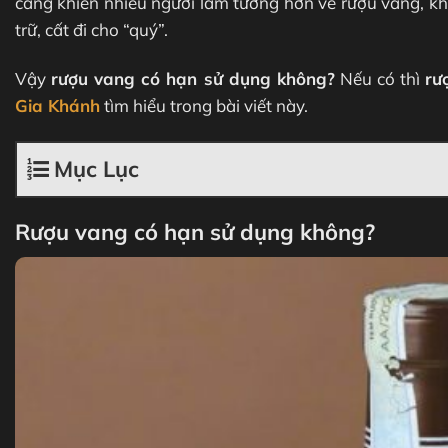
càng khiến nhiều người lầm tưởng hơn về rượu vang, kh
trữ, cất đi cho “quý”.
Vậy
rượu vang có hạn sử dụng không?
Nếu có thì
rư
Gia Khánh
tìm hiểu trong bài viết này.
Mục Lục
Rượu vang có hạn sử dụng không?