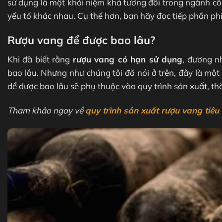
sử dụng là một khái niệm khá tương đối trong ngành cô
yếu tố khác nhau. Cụ thể hơn, bạn hãy đọc tiếp phần phí
Rượu vang để được bao lâu?
Khi đã biết rằng
rượu vang có hạn sử dụng
, đương n
bao lâu. Nhưng như chúng tôi đã nói ở trên, đây là một 
để được bao lâu sẽ phụ thuộc vào quy trình sản xuất, thờ
Tham khảo ngay về
quy trình sản xuất rượu vang tiêu