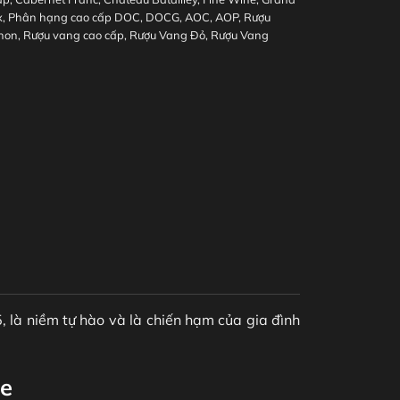
x
,
Phân hạng cao cấp DOC, DOCG, AOC, AOP
,
Rượu
non
,
Rượu vang cao cấp
,
Rượu Vang Đỏ
,
Rượu Vang
 là niềm tự hào và là chiến hạm của gia đình
se