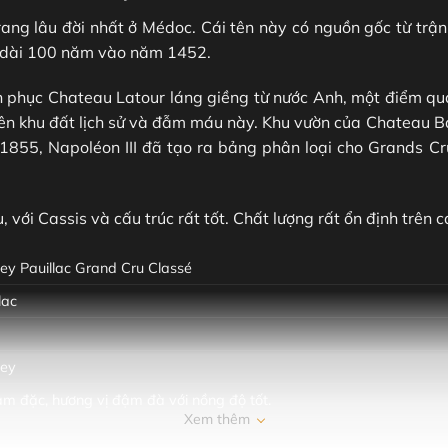
ng lâu đời nhất ở Médoc. Cái tên này có nguồn gốc từ trận chi
o dài 100 năm vào năm 1452.
nh phục Chateau Latour láng giềng từ nước Anh, một điểm qua
ên khu đất lịch sử và đẫm máu này. Khu vườn của Chateau Ba
ăm 1855, Napoléon III đã tạo ra bảng phân loại cho Grands 
, với Cassis và cấu trúc rất tốt. Chất lượng rất ổn định trên c
ley Pauillac Grand Cru Classé
lac
ley
ậm đặc, hương vị đậm đà với nồng độ tốt.
Xem thêm