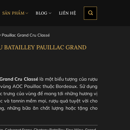
SẢN PHẨM
BLOG
LIÊN HỆ
 Pauillac Grand Cru Classé
 BATAILLEY PAUILLAC GRAND
 Grand Cru Classé
là một biểu tượng của rượu
 vùng AOC Pauillac thuộc Bordeaux. Sử dụng
c trưng của vùng để mang tới những hương vị
ắc và tannin mềm mại, rượu quá tuyệt vời cho
ng, những bữa ăn chất lượng hoặc tặng cho
áp
,
Cabernet Franc
,
Chateau Batailley
,
Fine Wine
,
Grand