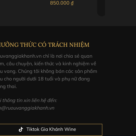
850.000
₫
 thúc lâu dài.
u tiềm năng để trưởng thành vượt bậc hơn nữa.
HƯỞNG THỨC CÓ TRÁCH NHIỆM
uvanggiakhanh.vn chỉ là nơi chia sẻ quan
m, câu chuyện, kiến thức và kinh nghiệm về
ợu vang. Chúng tôi không bán các sản phẩm
u cho người dưới 18 tuổi và phụ nữ đang
ng thai.
 thông tin xin liên hệ đến:
fo@ruouvanggiakhanh.vn
Tiktok Gia Khánh Wine