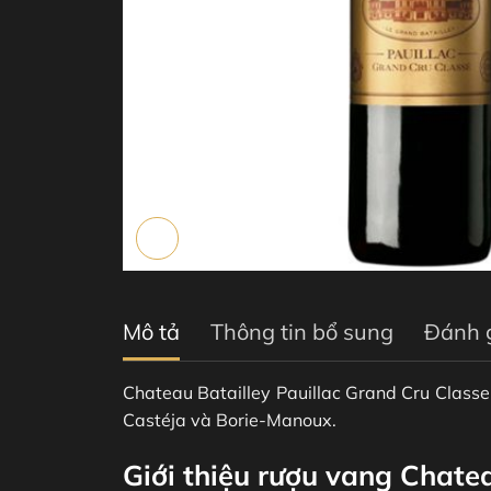
Mô tả
Thông tin bổ sung
Đánh g
Chateau Batailley Pauillac Grand Cru Classe
Castéja và Borie-Manoux.
Giới thiệu rượu vang Chate