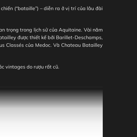
ến (“bataille”) – diễn ra ở vị trí của lâu đài
n trọng trong lịch sử của Aquitaine. Vài năm
tailley được thiết kế bởi Barillet-Deschamps,
Crus Classés của Medoc. Và Chateau Batailley
ác vintages do rượu rất cũ.