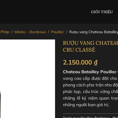
GIỚI THIỆU
 Pháp
/
Médoc - Bordeaux
/
Pauillac
/
Rượu vang Chateau Batailley
RƯỢU VANG CHATEAU
CRU CLASSÉ
2.150.000
₫
Chateau Batailley Pauillac
vang cao cấp được đặt cho
phong cách pha trộn nho đặ
phức tạp, cấu trúc vững ch
những lễ kỷ niệm quan trọ
những người bạn giá trị.
Danh mục:
Pauillac
,
Bordeaux - Ph