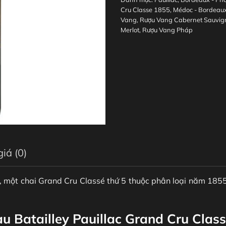
Cru Classe 1855
,
Médoc - Bordeau
Vang
,
Rượu Vang Cabernet Sauvig
Merlot
,
Rượu Vang Pháp
iá (0)
, một chai Grand Cru Classé thứ 5 thuộc phân loại năm 1855,
au Batailley Pauillac Grand Cru Clas