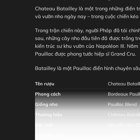
Chateau Batailley là một trong những điền tra
và vườn nho ngày nay – trong cuộc chiến ké
Trong trận chiến này, người Pháp đã tái chi
sau, những cây nho đầu tiên đã được trồng tr
kiến ​​trúc sư khu vườn của Napoléon III. N
Pauillac được phong tước hiệp sĩ Grand Cru.
Batailley là một Pauillac điển hình chuyên sâu
Tên rượu
Chateau Batail
Phong cách
Bordeaux Pauil
Giống nho
Pauillac Blend
Thương hiệu
Château Batail
Đặc tính
Màu đỏ ruby ​​đ
Nồng độ cồn
13-13.5%