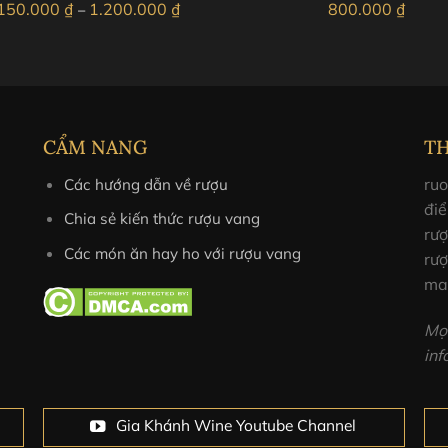
Khoảng
.150.000
₫
1.200.000
₫
800.000
₫
–
 độ chua cao, tannin chín và tròn đều với độ đậm của rượu. Kết
giá:
từ
1.150.000 ₫
đến
chất lượng cao, ấm áp, rượu chỉ hơn 10 năm, vẫn còn rất nhiề
1.200.000 ₫
nt khoảng 1h trước khi uống
CẨM NANG
T
thú săn, pho mát trưởng thành.
ruo
Các hướng dẫn về rượu
mát.
điể
Chia sẻ kiến thức rượu vang
rư
Các món ăn hay ho với rượu vang
rượ
ma
ey
y”
Mọi
in
Gia Khánh Wine Youtube Channel