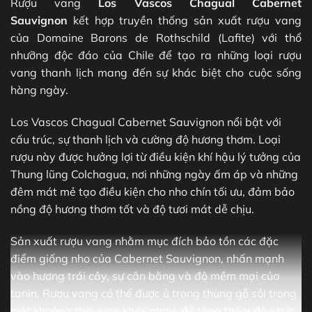
Rượu vang
Los Vascos Chagual Cabernet
Sauvignon
kết hợp truyền thống sản xuất rượu vang
của Domaine Barons de Rothschild (Lafite) với thổ
nhưỡng độc đáo của Chile để tạo ra những loại rượu
vang thanh lịch mang đến sự khác biệt cho cuộc sống
hàng ngày.
Los Vascos Chagual Cabernet Sauvignon nổi bật với
cấu trúc, sự thanh lịch và cường độ hương thơm. Loại
rượu này được hưởng lợi từ điều kiện khí hậu lý tưởng của
Thung lũng Colchagua, nơi những ngày ấm áp và những
đêm mát mẻ tạo điều kiện cho nho chín tối ưu, đảm bảo
nồng độ hương thơm tốt và độ tươi mát dễ chịu.
Sản xuất rượu vang nhằm mục đích bảo tồn các đặc
điểm giống nho của Cabernet Sauvignon, nhấn mạnh
vào hương trái cây, sự cân bằng và độ mềm mại của
tanin. Rượu vang có thể được ủ trong thùng gỗ sồi trong
một khoảng thời gian khác nhau, để tăng thêm độ phức