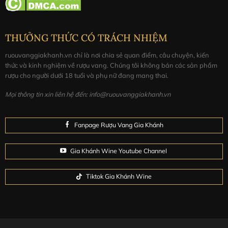
Giống nho
Cabernet Sauvignon
Winery (Nhà sản
Domaine Barons de Rothschild
THƯỞNG THỨC CÓ TRÁCH NHIỆM
xuất)
ruouvanggiakhanh.vn chỉ là nơi chia sẻ quan điểm, câu chuyện, kiến
Thương hiệu
Los Vascos
thức và kinh nghiệm về rượu vang. Chúng tôi không bán các sản phẩm
Nồng độ cồn
13.5%
rượu cho người dưới 18 tuổi và phụ nữ đang mang thai.
Màu sắc
Đỏ ruby đậm
Mọi thông tin xin liên hệ đến: info@ruouvanggiakhanh.vn
Loại vang
Vang đỏ
Wine Style
Chilean Cabernet Sauvignon
Fanpage Rượu Vang Gia Khánh
Phân hạng
–
Gia Khánh Wine Youtube Channel
Một số thông tin thêm về rượu vang Los Vascos
Chagual Cabernet Sauvignon:
Tiktok Gia Khánh Wine
Giống nho:
100% Cabernet Sauvignon
Vị trí:
Trải dài từ dãy núi ven biển đến chân núi