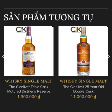
SẢN PHẨM TƯƠNG TỰ
WHISKY SINGLE MALT
WHISKY SINGLE MALT
The Glenlivet Triple Cask
The Glenlivet 25 Year Old
Matured Distiller’s Reserve
Double Cask
1.300.000
₫
11.000.000
₫