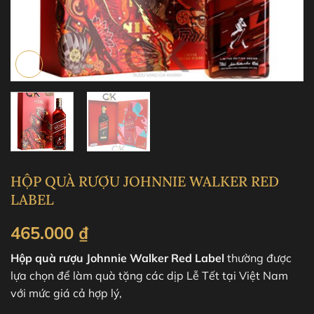
HỘP QUÀ RƯỢU JOHNNIE WALKER RED
LABEL
465.000
₫
Hộp quà rượu Johnnie Walker Red Label
thường được
lựa chọn để làm quà tặng các dịp Lễ Tết tại Việt Nam
với mức giá cả hợp lý,