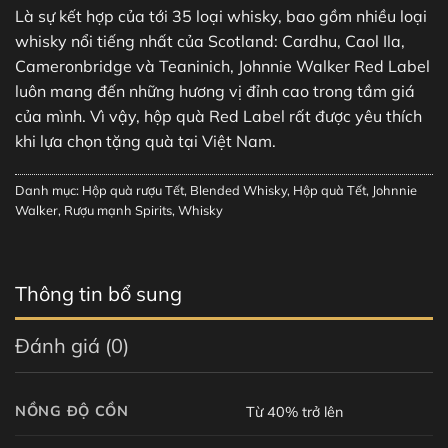
Là sự kết hợp của tới 35 loại whisky, bao gồm nhiều loại
whisky nổi tiếng nhất của Scotland: Cardhu, Caol Ila,
Cameronbridge và Teaninich, Johnnie Walker Red Label
luôn mang đến những hương vị đỉnh cao trong tầm giá
của mình. Vì vậy, hộp quà Red Label rất được yêu thích
khi lựa chọn tặng quà tại Việt Nam.
Danh mục:
Hộp quà rượu Tết
,
Blended Whisky
,
Hộp quà Tết
,
Johnnie
Walker
,
Rượu mạnh Spirits
,
Whisky
Thông tin bổ sung
Đánh giá (0)
NỒNG ĐỘ CỒN
Từ 40% trở lên