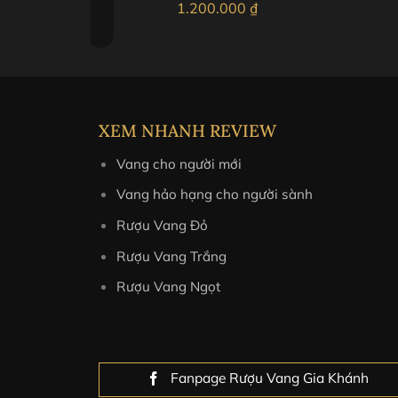
Khoảng
00.000
₫
1.200.000
₫
giá:
từ
1.150.000 ₫
đến
1.200.000 ₫
XEM NHANH REVIEW
Vang cho người mới
Vang hảo hạng cho người sành
Rượu Vang Đỏ
Rượu Vang Trắng
Rượu Vang Ngọt
Fanpage Rượu Vang Gia Khánh