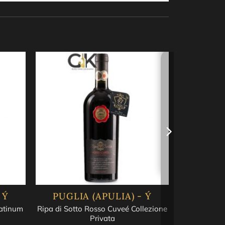
t lượng tốt nhất.
 Ý
PUGLIA (APULIA) - Ý
latinum
Ripa di Sotto Rosso Cuveé Collezione
Privata