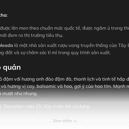
cha
:
ợc lên men theo chuẩn mức quốc tế, được ngâm ủ trong thùn
mới đem ra thị trường tiêu thụ.
oleado
là một nhà sản xuất rượu vang truyền thống của Tây 
ùng đất và sự chăm sóc tỉ mỉ trong quy trình sản xuất.
o quản
 đậm với hương anh đào đậm đà, thanh lịch và tinh tế hấp d
ín và hương vị cay, balsamic và hoa, gợi ý của hoa tím. Mạn
và mượt như nhung.
. Decanter rượu 15-30p trước khi sử dụng.
m với các loại thịt thú săn, hươu, lợn rừng, thỏ, thịt gà tây, 
Xem thêm