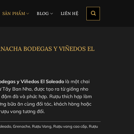
SẢN PHẨM
BLOG
LIÊN HỆ
NACHA BODEGAS Y VIÑEDOS EL
degas y Viñedos El Soleado
là một chai
ừ Tây Ban Nha, được tạo ra từ giống nho
vị đậm đà và phức hợp. Rượu thích hợp làm
ng bữa ăn cùng đối tác, khách hàng hoặc
rượu vang tương đối.
oleado
,
Grenache
,
Rượu Vang
,
Rượu vang cao cấp
,
Rượu