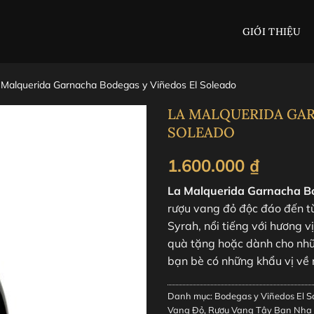
GIỚI THIỆU
 Malquerida Garnacha Bodegas y Viñedos El Soleado
LA MALQUERIDA GAR
SOLEADO
1.600.000
₫
La Malquerida Garnacha Bo
rượu vang đỏ độc đáo đến t
Syrah, nổi tiếng với hương 
quà tặng hoặc dành cho nhữ
bạn bè có những khẩu vị về 
Danh mục:
Bodegas y Viñedos El S
Vang Đỏ
,
Rượu Vang Tây Ban Nha