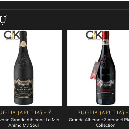
ránh ánh sáng trực tiếp và biến đổi nhiệt độ để giữ được chấ
TỰ
UGLIA (APULIA) - Ý
PUGLIA (APULIA) -
vang Grande Alberone La Mia
Grande Alberone Zinfandel P
Anima My Soul
Collection