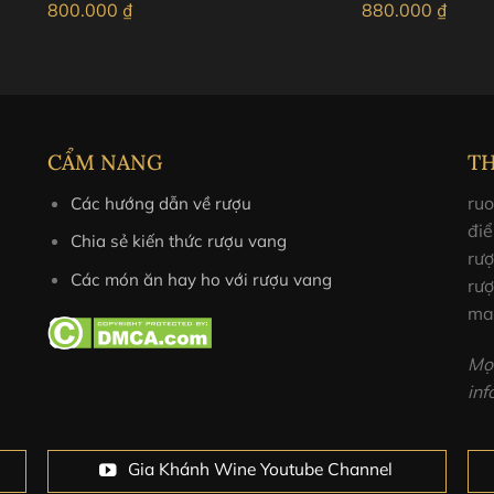
800.000
₫
880.000
₫
CẨM NANG
T
ruo
Các hướng dẫn về rượu
điể
Chia sẻ kiến thức rượu vang
rư
Các món ăn hay ho với rượu vang
rượ
ma
Mọi
in
Gia Khánh Wine Youtube Channel