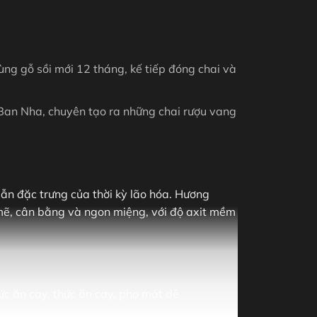
g gỗ sồi mới 12 tháng, kế tiếp đóng chai và
Ban Nha, chuyên tạo ra những chai rượu vang
ẫn đặc trưng của thời kỳ lão hóa. Hương
h mẽ, cân bằng và ngon miệng, với độ axit mềm
thức ăn cay, thức ăn cay, pho mát dê