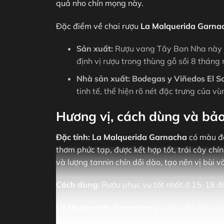
quả nho chín mọng này.
Đặc điểm về chai rượu
La Malquerida Garna
Sản xuất:
Rượu vang Tây Ban Nha này đư
định vị rượu trong thùng gỗ sồi 8 tháng 
Nhà sản xuất:
Bodegas y Viñedos El S
tinh tế, thể hiện rõ nét đặc trưng của v
Hương vị, cách dùng và bả
Đặc tính:
La Malquerida Garnacha
có màu đỏ
thơm phức tạp, được kết hợp tốt, trái cây ch
và lượng tannin chín dồi dào, tạo nên vị bùi 
Cách dùng:
Rượu phục vụ tốt nhất ở 15-18 độ
La Malquerida Garnacha
lý tưởng để dùng kè