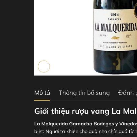
Mô tả
Thông tin bổ sung
Đánh g
Giới thiệu rượu vang La M
La Malquerida Garnacha Bodegas y Viñedos
biệt: Người ta khiến cho quả nho chín quá từ