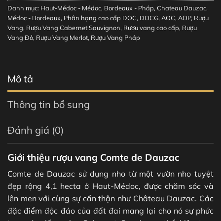
Danh mục:
Haut-Médoc - Médoc
,
Bordeaux - Pháp
,
Chateau Dauzac
,
Médoc - Bordeaux
,
Phân hạng cao cấp DOC, DOCG, AOC, AOP
,
Rượu
Vang
,
Rượu Vang Cabernet Sauvignon
,
Rượu vang cao cấp
,
Rượu
Vang Đỏ
,
Rượu Vang Merlot
,
Rượu Vang Pháp
Mô tả
Thông tin bổ sung
Đánh giá (0)
Giới thiệu rượu vang Comte de Dauzac
Comte de Dauzac sử dụng nho từ một vườn nho tuyệt
đẹp rộng 4,1 hecta ở Haut-Médoc, được chăm sóc và
lên men với cùng sự cẩn thận như Château Dauzac. Các
đặc điểm độc đáo của đất đai mang lại cho nó sự phức