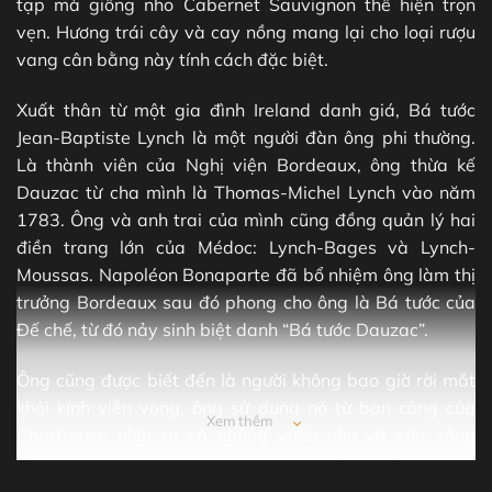
tạp mà giống nho Cabernet Sauvignon thể hiện trọn
vẹn. Hương trái cây và cay nồng mang lại cho loại rượu
vang cân bằng này tính cách đặc biệt.
Xuất thân từ một gia đình Ireland danh giá, Bá tước
Jean-Baptiste Lynch là một người đàn ông phi thường.
Là thành viên của Nghị viện Bordeaux, ông thừa kế
Dauzac từ cha mình là Thomas-Michel Lynch vào năm
1783. Ông và anh trai của mình cũng đồng quản lý hai
điền trang lớn của Médoc: Lynch-Bages và Lynch-
Moussas. Napoléon Bonaparte đã bổ nhiệm ông làm thị
trưởng Bordeaux sau đó phong cho ông là Bá tước của
Đế chế, từ đó nảy sinh biệt danh “Bá tước Dauzac”.
Ông cũng được biết đến là người không bao giờ rời mắt
khỏi kính viễn vọng, ông sử dụng nó từ ban công của
Xem thêm
Chartreuse nhìn ra cả những vườn nho và cửa sông
Gironde, nơi ông thích thú ngắm nhìn những chiếc thuyền
chất đầy thùng Dauzac hướng đến Bắc Âu.