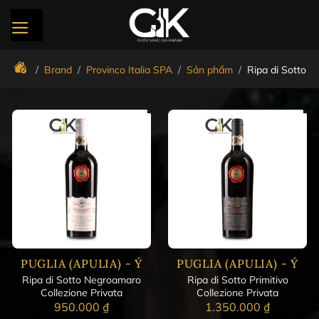
Bỏ
qua
nội
dung
/
Brand
/
Provinco Italia SPA
/
Sản phẩm
/
Ripa di Sotto
PUGLIA (APULIA) - Ý
PUGLIA (APULIA) - Ý
Ripa di Sotto Negroamaro
Ripa di Sotto Primitivo
Collezione Privata
Collezione Privata
950.000
₫
1.350.000
₫