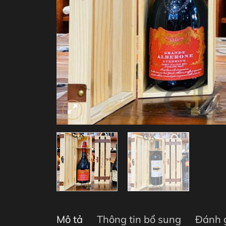
Mô tả
Thông tin bổ sung
Đánh g