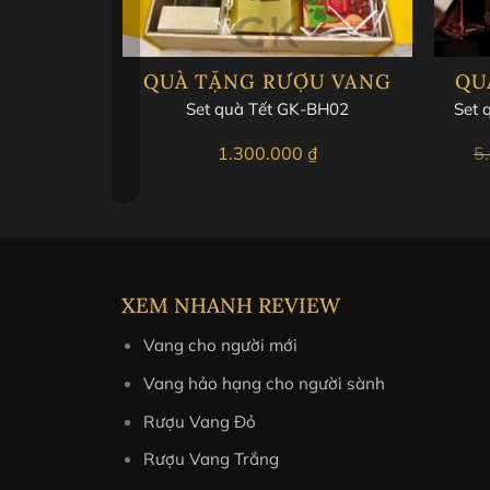
ISKY
QUÀ TẶNG RƯỢU VANG
QU
el Ice Chalet
Set 
Set quà Tết GK-BH02
on
₫
1.300.000
₫
5
XEM NHANH REVIEW
Vang cho người mới
Vang hảo hạng cho người sành
Rượu Vang Đỏ
Hộp
Rượu Vang Trắng