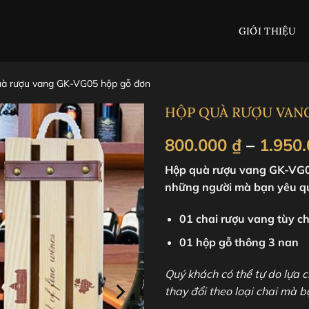
GIỚI THIỆU
à rượu vang GK-VG05 hộp gỗ đơn
HỘP QUÀ RƯỢU VAN
800.000
₫
–
1.950
Hộp quà rượu vang GK-VG05
những người mà bạn yêu quý
01 chai rượu vang tùy c
01 hộp gỗ thông 3 nan
Quý khách có thể tự do lựa 
thay đổi theo loại chai mà 