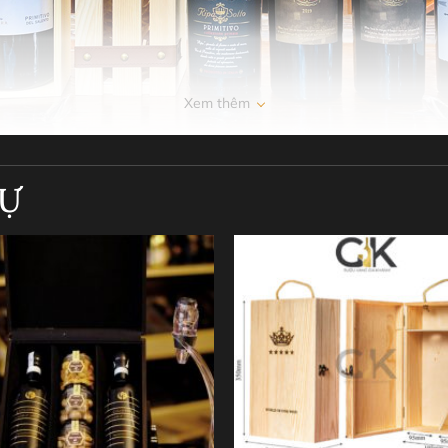
Xem thêm
TỰ
Hộp quà rượu vang gỗ đơn với các chai rượu vang đỏ cao cấp