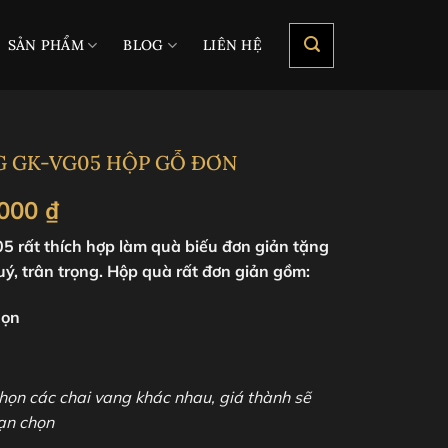
SẢN PHẨM
BLOG
LIÊN HỆ
G GK-VG05 HỘP GỖ ĐƠN
Khoảng
.000
₫
giá:
 rất thích hợp làm quà biếu đơn giản tặng
từ
, trân trọng. Hộp quà rất đơn giản gồm:
800.000 ₫
đến
họn
1.950.000 ₫
chọn các chai vang khác nhau, giá thành sẽ
bạn chọn