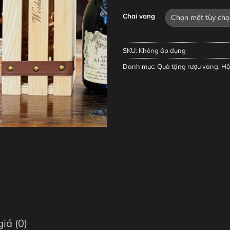
Chai vang
SKU:
Không áp dụng
Danh mục:
Quà tặng rượu vang
,
Hộ
iá (0)