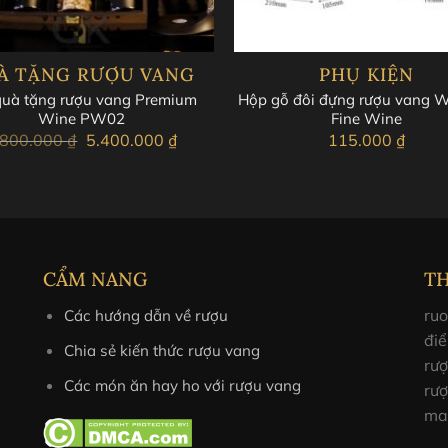
À TẶNG RƯỢU VANG
PHỤ KIỆN
quà tặng rượu vang Premium
Hộp gỗ đôi đựng rượu vang W
Wine PW02
Fine Wine
Giá
Giá
.800.000
₫
5.400.000
₫
115.000
₫
gốc
hiện
là:
tại
5.800.000 ₫.
là:
5.400.000 ₫.
CẨM NANG
T
ruo
Các hướng dẫn về rượu
điể
Chia sẻ kiến thức rượu vang
rư
Các món ăn hay ho với rượu vang
rượ
ma
 quà rượu vang gỗ đơn với các chai rượu vang đỏ nhà Grande Albe