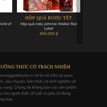
HỘP QUÀ RƯỢU TẾT
orld of
Hộp quà rượu Johnnie Walker Red
Label
465.000
₫
HƯỞNG THỨC CÓ TRÁCH NHIỆM
uvanggiakhanh.vn chỉ là nơi chia sẻ quan
m, câu chuyện, kiến thức và kinh nghiệm về
ợu vang. Chúng tôi không bán các sản phẩm
u cho người dưới 18 tuổi và phụ nữ đang
ng thai.
rone