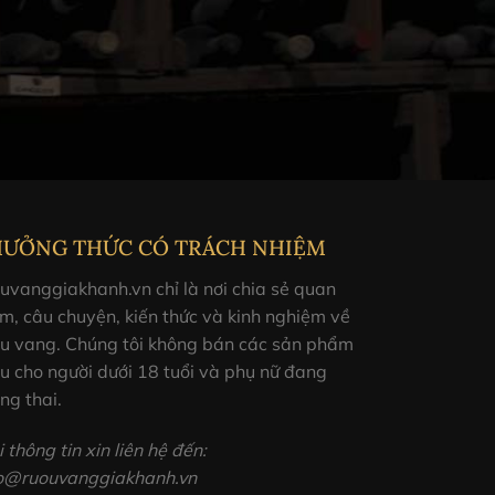
HƯỞNG THỨC CÓ TRÁCH NHIỆM
uvanggiakhanh.vn chỉ là nơi chia sẻ quan
m, câu chuyện, kiến thức và kinh nghiệm về
ợu vang. Chúng tôi không bán các sản phẩm
u cho người dưới 18 tuổi và phụ nữ đang
ng thai.
 thông tin xin liên hệ đến:
fo@ruouvanggiakhanh.vn