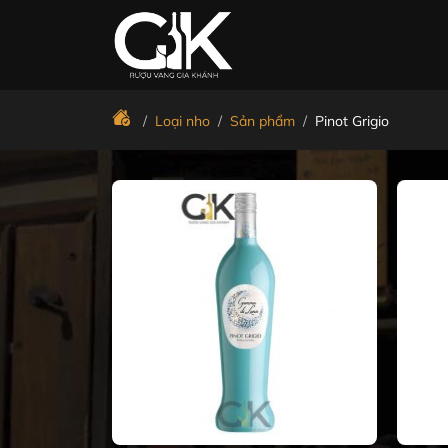
Bỏ
qua
nội
dung
/
Loại nho
/
Sản phẩm
/
Pinot Grigio