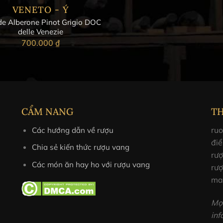
VENETO - Ý
e Alberone Pinot Grigio DOC
delle Venezie
700.000
₫
CẨM NANG
T
ruo
Các hướng dẫn về rượu
điể
Chia sẻ kiến thức rượu vang
rư
Các món ăn hay ho với rượu vang
rượ
ma
Mọi
in