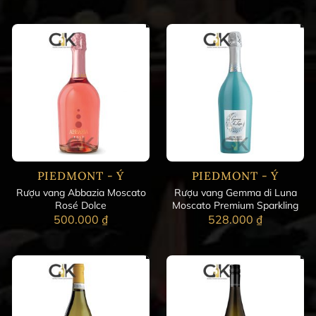
PIEDMONT - Ý
PIEDMONT - Ý
Rượu vang Abbazia Moscato
Rượu vang Gemma di Luna
Rosé Dolce
Moscato Premium Sparkling
500.000
₫
528.000
₫