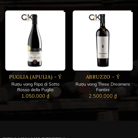
PUGLIA (APULIA) - Ý
ABRUZZO - Ý
Rượu vang Ripa di Sotto
Rượu vang Three Dreamers
Rosso della Puglia
Fantini
1.050.000
₫
2.500.000
₫