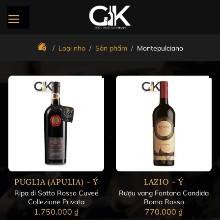
Bỏ
qua
nội
dung
/
Loại nho
/
Sản phẩm
/
Montepulciano
PUGLIA (APULIA) - Ý
LAZIO - Ý
Ripa di Sotto Rosso Cuveé
Rượu vang Fontana Candida
Collezione Privata
Roma Rosso
1.750.000
₫
770.000
₫